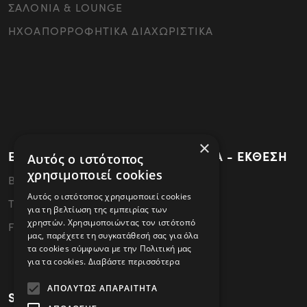
ΣΑΛΟΝΙΑ & LOUNGE
ΗΧΟΑΠΟΡΡΟΦΗΤΙΚΑ ΔΙΑΧΩΡΙΣΤΙΚΑ
×
ΕΡΓΟΣΤΑΣΙΟ - ΚΕΝΤΡΙΚΑ ΓΡΑΦΕΙΑ - ΕΚΘΕΣΗ
Αυτός ο ιστότοπος
χρησιμοποιεί cookies
ΒΙ.ΠΕ.Θεσσαλονίκης - 57022 Σίνδος
Αυτός ο ιστότοπος χρησιμοποιεί cookies
Tel: 2310796340
για τη βελτίωση της εμπειρίας των
χρηστών. Χρησιμοποιώντας τον ιστότοπό
FAX: 2310796341
μας, παρέχετε τη συγκατάθεσή σας για όλα
τα cookies σύμφωνα με την Πολιτική μας
για τα cookies.
Διαβάστε περισσότερα
ΑΠΟΛΎΤΩΣ ΑΠΑΡΑΊΤΗΤΑ
SHOWROOM