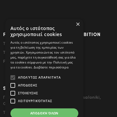
×
Αυτός ο ιστότοπος
FACTORY - HEAD OFFICES - EXHIBITION
χρησιμοποιεί cookies
Αυτός ο ιστότοπος χρησιμοποιεί cookies
Thessaloniki - 57022 Sindos
για τη βελτίωση της εμπειρίας των
Tel: 2310796340
χρηστών. Χρησιμοποιώντας τον ιστότοπό
μας, παρέχετε τη συγκατάθεσή σας για όλα
FAX: 2310796341
τα cookies σύμφωνα με την Πολιτική μας
για τα cookies.
Διαβάστε περισσότερα
ΑΠΟΛΎΤΩΣ ΑΠΑΡΑΊΤΗΤΑ
ΑΠΌΔΟΣΗΣ
SHOWROOM
ΣΤΌΧΕΥΣΗΣ
Γ. 49 Papandreou Street, 54646 Thessaloniki,
ΛΕΙΤΟΥΡΓΙΚΌΤΗΤΑΣ
Greece
Tel: 2310476858
ΑΠΟΔΟΧΉ ΌΛΩΝ