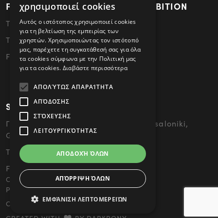
FACTORY - HEAD OFFICES - EXHIBITION
χρησιμοποιεί cookies
Αυτός ο ιστότοπος χρησιμοποιεί cookies
Thessaloniki - 57022 Sindos
για τη βελτίωση της εμπειρίας των
Tel: 2310796340
χρηστών. Χρησιμοποιώντας τον ιστότοπό
μας, παρέχετε τη συγκατάθεσή σας για όλα
FAX: 2310796341
τα cookies σύμφωνα με την Πολιτική μας
για τα cookies.
Διαβάστε περισσότερα
ΑΠΟΛΎΤΩΣ ΑΠΑΡΑΊΤΗΤΑ
ΑΠΌΔΟΣΗΣ
SHOWROOM
ΣΤΌΧΕΥΣΗΣ
Γ. 49 Papandreou Street, 54646 Thessaloniki,
ΛΕΙΤΟΥΡΓΙΚΌΤΗΤΑΣ
Greece
Tel: 2310476858
ΑΠΟΔΟΧΉ ΌΛΩΝ
FAX: 2310476859
ΑΠΌΡΡΙΨΗ ΌΛΩΝ
Cookies
Privacy Policy
ΕΜΦΆΝΙΣΗ ΛΕΠΤΟΜΕΡΕΙΏΝ
COPYRIGHT © 2026 SEDIA