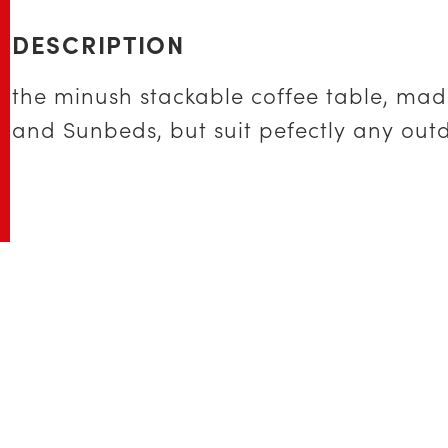
DESCRIPTION
the minush stackable coffee table, made
and Sunbeds, but suit pefectly any outd