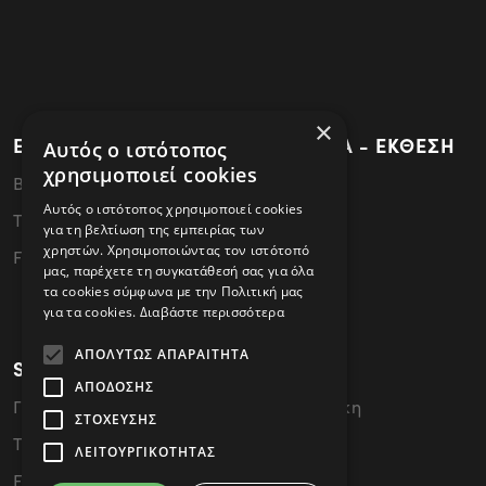
×
ΕΡΓΟΣΤΑΣΙΟ - ΚΕΝΤΡΙΚΑ ΓΡΑΦΕΙΑ - ΕΚΘΕΣΗ
Αυτός ο ιστότοπος
χρησιμοποιεί cookies
ΒΙ.ΠΕ.Θεσσαλονίκης - 57022 Σίνδος
Αυτός ο ιστότοπος χρησιμοποιεί cookies
Tel: 2310796340
για τη βελτίωση της εμπειρίας των
χρηστών. Χρησιμοποιώντας τον ιστότοπό
FAX: 2310796341
μας, παρέχετε τη συγκατάθεσή σας για όλα
τα cookies σύμφωνα με την Πολιτική μας
για τα cookies.
Διαβάστε περισσότερα
ΑΠΟΛΎΤΩΣ ΑΠΑΡΑΊΤΗΤΑ
SHOWROOM
ΑΠΌΔΟΣΗΣ
Γ. Παπανδρέου 49, 54646 Θεσσαλονίκη
ΣΤΌΧΕΥΣΗΣ
Tel: 2310476858
ΛΕΙΤΟΥΡΓΙΚΌΤΗΤΑΣ
FAX: 2310476859