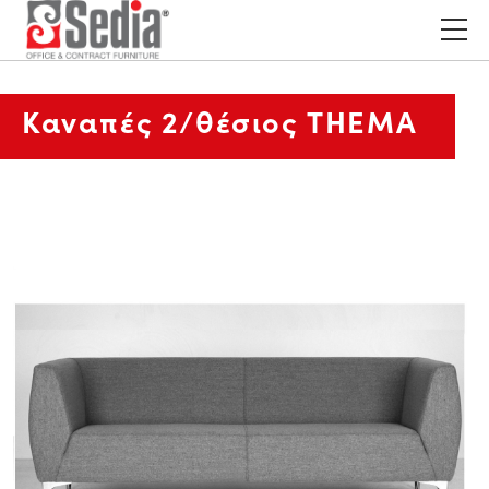
Καναπές 2/θέσιος THEMA