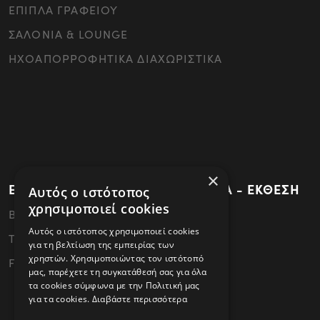
ΕΠΙΠΛΑ ΓΡΑΦΕΙΟΥ
ΣΑΛΟΝΙΑ & LOUNGE
ΗΧΟΑΠΟΡΡΟΦΗΤΙΚΑ ΔΙΑΧΩΡΙΣΤΙΚΑ
×
ΕΡΓΟΣΤΑΣΙΟ - ΚΕΝΤΡΙΚΑ ΓΡΑΦΕΙΑ - ΕΚΘΕΣΗ
Αυτός ο ιστότοπος
χρησιμοποιεί cookies
ΒΙ.ΠΕ.Θεσσαλονίκης - 57022 Σίνδος
Αυτός ο ιστότοπος χρησιμοποιεί cookies
Tel: 2310796340
για τη βελτίωση της εμπειρίας των
χρηστών. Χρησιμοποιώντας τον ιστότοπό
FAX: 2310796341
μας, παρέχετε τη συγκατάθεσή σας για όλα
τα cookies σύμφωνα με την Πολιτική μας
για τα cookies.
Διαβάστε περισσότερα