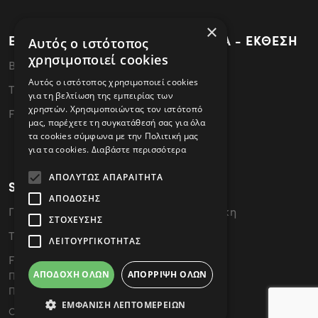
×
ΕΡΓΟΣΤΑΣΙΟ - ΚΕΝΤΡΙΚΑ ΓΡΑΦΕΙΑ - ΕΚΘΕΣΗ
Αυτός ο ιστότοπος
χρησιμοποιεί cookies
ΒΙ.ΠΕ.Θεσσαλονίκης - 57022 Σίνδος
Αυτός ο ιστότοπος χρησιμοποιεί cookies
Tel: 2310796340
για τη βελτίωση της εμπειρίας των
χρηστών. Χρησιμοποιώντας τον ιστότοπό
FAX: 2310796341
μας, παρέχετε τη συγκατάθεσή σας για όλα
τα cookies σύμφωνα με την Πολιτική μας
για τα cookies.
Διαβάστε περισσότερα
ΑΠΟΛΎΤΩΣ ΑΠΑΡΑΊΤΗΤΑ
SHOWROOM
ΑΠΌΔΟΣΗΣ
Γ. Παπανδρέου 49, 54646 Θεσσαλονίκη
ΣΤΌΧΕΥΣΗΣ
Tel: 2310476858
ΛΕΙΤΟΥΡΓΙΚΌΤΗΤΑΣ
FAX: 2310476859
ΑΠΟΔΟΧΉ ΌΛΩΝ
ΑΠΌΡΡΙΨΗ ΌΛΩΝ
Πολιτική Cookies
Πολιτική Απορρήτου
ΕΜΦΆΝΙΣΗ ΛΕΠΤΟΜΕΡΕΙΏΝ
COPYRIGHT © 2026 SEDIA