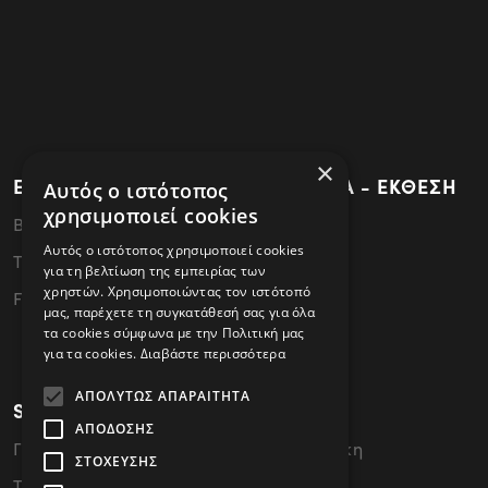
×
ΕΡΓΟΣΤΑΣΙΟ - ΚΕΝΤΡΙΚΑ ΓΡΑΦΕΙΑ - ΕΚΘΕΣΗ
Αυτός ο ιστότοπος
χρησιμοποιεί cookies
ΒΙ.ΠΕ.Θεσσαλονίκης - 57022 Σίνδος
Αυτός ο ιστότοπος χρησιμοποιεί cookies
Tel: 2310796340
για τη βελτίωση της εμπειρίας των
χρηστών. Χρησιμοποιώντας τον ιστότοπό
FAX: 2310796341
μας, παρέχετε τη συγκατάθεσή σας για όλα
τα cookies σύμφωνα με την Πολιτική μας
για τα cookies.
Διαβάστε περισσότερα
ΑΠΟΛΎΤΩΣ ΑΠΑΡΑΊΤΗΤΑ
SHOWROOM
ΑΠΌΔΟΣΗΣ
Γ. Παπανδρέου 49, 54646 Θεσσαλονίκη
ΣΤΌΧΕΥΣΗΣ
Tel: 2310476858