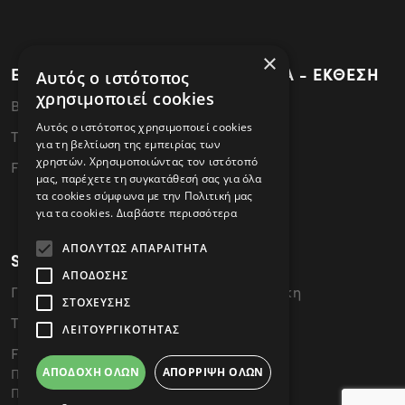
×
ΕΡΓΟΣΤΑΣΙΟ - ΚΕΝΤΡΙΚΑ ΓΡΑΦΕΙΑ - ΕΚΘΕΣΗ
Αυτός ο ιστότοπος
χρησιμοποιεί cookies
ΒΙ.ΠΕ.Θεσσαλονίκης - 57022 Σίνδος
Αυτός ο ιστότοπος χρησιμοποιεί cookies
Tel: 2310796340
για τη βελτίωση της εμπειρίας των
χρηστών. Χρησιμοποιώντας τον ιστότοπό
FAX: 2310796341
μας, παρέχετε τη συγκατάθεσή σας για όλα
τα cookies σύμφωνα με την Πολιτική μας
για τα cookies.
Διαβάστε περισσότερα
ΑΠΟΛΎΤΩΣ ΑΠΑΡΑΊΤΗΤΑ
SHOWROOM
ΑΠΌΔΟΣΗΣ
Γ. Παπανδρέου 49, 54646 Θεσσαλονίκη
ΣΤΌΧΕΥΣΗΣ
Tel: 2310476858
ΛΕΙΤΟΥΡΓΙΚΌΤΗΤΑΣ
FAX: 2310476859
ΑΠΟΔΟΧΉ ΌΛΩΝ
ΑΠΌΡΡΙΨΗ ΌΛΩΝ
Πολιτική Cookies
Πολιτική Απορρήτου