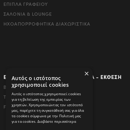
ΕΠΙΠΛΑ ΓΡΑΦΕΙΟΥ
ΣΑΛΟΝΙΑ & LOUNGE
ΗΧΟΑΠΟΡΡΟΦΗΤΙΚΑ ΔΙΑΧΩΡΙΣΤΙΚΑ
×
ΕΡΓΟΣΤΑΣΙΟ - ΚΕΝΤΡΙΚΑ ΓΡΑΦΕΙΑ - ΕΚΘΕΣΗ
Αυτός ο ιστότοπος
χρησιμοποιεί cookies
ΒΙ.ΠΕ.Θεσσαλονίκης - 57022 Σίνδος
Αυτός ο ιστότοπος χρησιμοποιεί cookies
Tel: 2310796340
για τη βελτίωση της εμπειρίας των
χρηστών. Χρησιμοποιώντας τον ιστότοπό
FAX: 2310796341
μας, παρέχετε τη συγκατάθεσή σας για όλα
τα cookies σύμφωνα με την Πολιτική μας
για τα cookies.
Διαβάστε περισσότερα